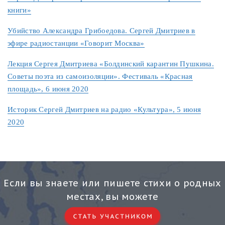
книги»
Убийство Александра Грибоедова. Сергей Дмитриев в
эфире радиостанции «Говорит Москва»
Лекция Сергея Дмитриева «Болдинский карантин Пушкина.
Советы поэта из самоизоляции». Фестиваль «Красная
площадь», 6 июня 2020
Историк Сергей Дмитриев на радио «Культура», 5 июня
2020
Если вы знаете или пишете стихи о родных
местах, вы можете