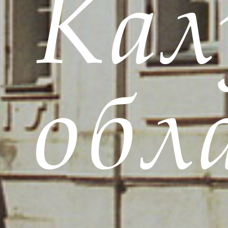
Кал
обл