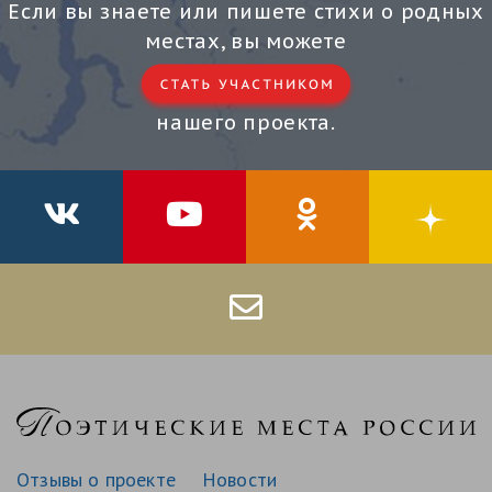
Если вы знаете или пишете стихи о родных
местах, вы можете
нашего проекта.
Отзывы о проекте
Новости