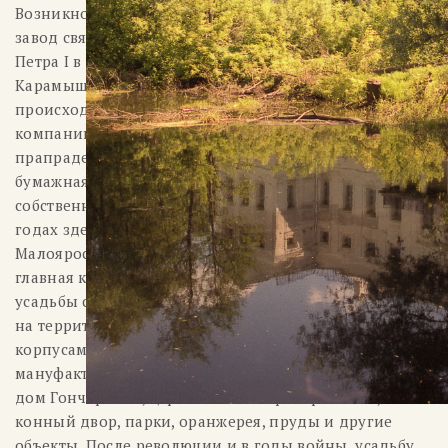
Возникновение населенного пункта Полотняный
завод связано с основанием по именному приказу
Петра I в 1718 году калужским купцом Т. Филатовым-
Карамышевым парусно-полотняного завода (отсюда
происходит название поселка). В 1720 году им же в
компании с Г. Щепочкиным и А. Гончаровым,
прапрадедом жены А. С. Пушкина, была основана
бумажная фабрика. В 1735 году завод перешел в
собственность семейства Гончаровых; в 1830 и 1834
годах здесь бывал А. С. Пушкин, а в 1812 году после
Малоярославецкого сражения в усадьбе находилась
главная квартира Кутузова. Главная особенность этой
усадьбы состояла в том, что она была сформирована
на территории с промышленным комплексом, где с
корпусами парусно-полотняной и бумажной
мануфактур органично сочетался дворцеподобный
дом Гончаровых, церковь Спаса Преображения,
конный двор, парки, оранжерея, пруды и другие
объекты. После революции и в годы войны, усадьбу