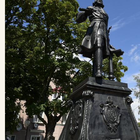
русскими войсками Елизаветы Петровны, в Пиллау
была построена Русская Дамба, ныне известная под
названием Русская набережная, и православная
церковь. Город сохранил ныне много необычных
достопримечательностей из прошлого, прибавив к
ним современную промышленность и порт, парки и
культурно-образовательные учреждения.