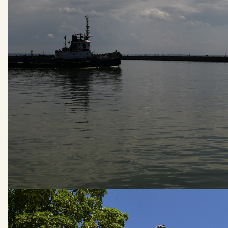
Балтийск — самый западный город России и крупный
морской порт. В нем расположена Балтийская
военно-морская база Балтийского флота —
крупнейшая база военно-морского флота России на
Балтийском море.
Здесь ежегодно проводится парад кораблей
Балтийского флота, приуроченный ко Дню военно-
морского флота России. История Балтийска берет свое
начало в
XIII
веке, к этому времени относятся первые
упоминания о поселениях рыбаков в районе
современного города, а к 1363 году относится первое
упоминание о поселении «Пиле» или «Пиль» (от
прусского «пилис»
— крепость).
За время своего существования город несколько раз
переходил под контроль различных государств. В
1697 году в Пиллау в рамках Великого посольства
побывал Петр
I
со свитой, насчитывавшей 4000
человек, потом он будет здесь еще дважды. Во время
Семилетней войны, в 1758 году, Пруссия была занята