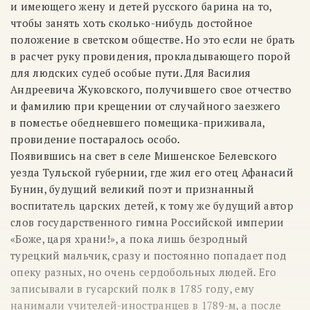
и имеющего жену и детей русского барина на то,
чтобы занять хоть сколько-нибудь достойное
положение в светском обществе. Но это если не брать
в расчет руку провидения, прокладывающего порой
для людских судеб особые пути. Для Василия
Андреевича Жуковского, получившего свое отчество
и фамилию при крещении от случайного заезжего
в поместье обедневшего помещика-приживала,
провидение постаралось особо.
Появившись на свет в селе Мишенское Белевского
уезда Тульской губернии, где жил его отец Афанасий
Бунин, будущий великий поэт и признанный
воспитатель царских детей, к тому же будущий автор
слов государственного гимна Российской империи
«Боже, царя храни!», а пока лишь безродный
турецкий мальчик, сразу и постоянно попадает под
опеку разных, но очень сердобольных людей. Его
записывали в гусарский полк в 1785 году, ему
нанимали учителей-иностранцев в
1789-м,
а после