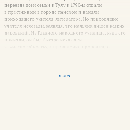
переезда всей семьи в Тулу в
1790-м
отдали
в престижный в городе пансион и наняли
приходящего учителя-литератора. Но приходящие
учителя исчезали, заявляя, что мальчик лишен всяких
дарований. Из Главного народного училища, куда его
приняли, он был быстро исключен
за «неспособность», а провидение продолжало
подавать ему руку: сводные сестры приглашали его
в свои имения, и там он знакомился с их домашним
театром и начинал писать свои первые трагедии
и мелодрамы, мечтая стать драматургом, законная
далее
жена отца-помещика, родившая мужу 11 детей, тоже
принимала участие в прижитом мужем на стороне
мальчике и в 1797 году привезла Жуковского
в Москву и представила его инспектору пансиона.
Оказалось, что юный отпрыск знаменитого своими
способностями клана Буниных хорошо знает
французский и отчасти немецкий язык, а также