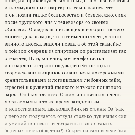
повидал, прикоснулся сам к тому, о чем пел. Работяги
из коммунальных квартир не сомневались, что
и он пожил так же беспросветно и безденежно, сидя
после трудового дня у телевизора со своими
«Зинами». О людях выпивающих и говорить нечего —
многие доказывали, что вот именно здесь, у этого
винного киоска, видели певца, а об этой скамейке
и той вон очереди за спиртным он рассказывает как
очевидец. Ну и, конечно, все телефонистки
и стюардессы страны ощущали себя не только
«королевами» и «принцессами», но и доверенными
хранительницами и летописцами любовных тайн,
страстей и крушений пылкого и такого понятного
барда. Он был для всех. Своим и понятным, очень
досягаемым и в то же время загадочным
и непостижимым, как волшебник из страны Оз (как
у него это получается, откуда столько душевных сил
и умений понимать и дотрагиваться до самых
болевых точек общества!). Секрет на самом деле был