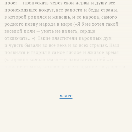
прост — пропускать через свои нервы и душу все
происходящее вокруг, все радости и беды страны,
в которой родился и живешь, и ее народа, самого
родного певцу народа в мире («Я б не хотел такой
веселой доли — уметь не видеть, сердце
отключать...»). Такие властители народных дум
и чувств бывали во все века и во всех странах. Наш
появился и творил в самое гиблое и лживое время
(«...правда колола глаза — и намаялись с ней...»)
в жизни страны, которое разъело здание государства
до последнего винтика, и рухнувшая страна погребла
под собой и население, и его веру, и надежду,
и основы любви. Сам Владимир Высоцкий не дожил
до этого краха совсем немного, пырнув своей
далее
смертью и своими народными похоронами
ненавистную власть в дни такой важной для власти
Олимпиады в 1980 году, но это и не важно —
он чувствовал неизбежность этого краха каждым
своим нервом, переживал за его последствия