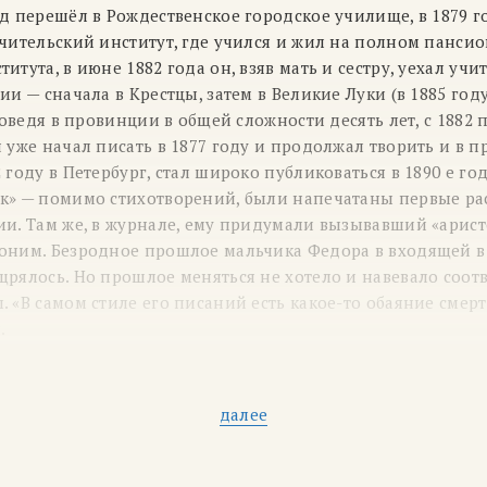
д перешёл в Рождественское городское училище, в 1879 г
чительский институт, где учился и жил на полном пансио
итута, в июне 1882 года он, взяв мать и сестру, уехал учи
ии — сначала в Крестцы, затем в Великие Луки (в 1885 год
роведя в провинции в общей сложности десять лет, с 1882 п
 уже начал писать в 1877 году и продолжал творить и в п
 году в Петербург, стал широко публиковаться в 1890 е го
к» — помимо стихотворений, были напечатаны первые рас
ии. Там же, в журнале, ему придумали вызывавший «арис
оним. Безродное прошлое мальчика Федора в входящей в
щрялось. Но прошлое меняться не хотело и навевало соот
 «В самом стиле его писаний есть какое-то обаяние смерт
.
ят его сборники стихов и прозы, и как-то все время под 
тот же «символ смерти». Ему вообще непросто найти себя 
охновения, философские настроения, обогащая его лирик
далее
лами.
годов литературный кружок, собиравшийся в доме у писа
щё в середине 1890 х годов, стал одним из центров лите