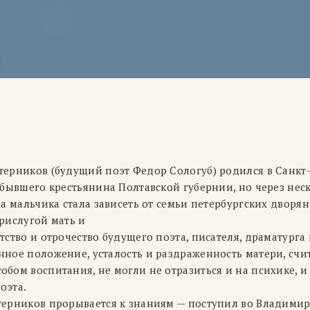
терников (будущий поэт Федор Сологуб) родился в Санкт
 бывшего крестьянина Полтавской губернии, но через неск
ба мальчика стала зависеть от семьи петербургских дворян
рислугой мать и
тство и отрочество будущего поэта, писателя, драматурга 
нное положение, усталость и раздраженность матери, сч
бом воспитания, не могли не отразиться и на психике, и
оэта.
терников прорывается к знаниям — поступил во Владимир