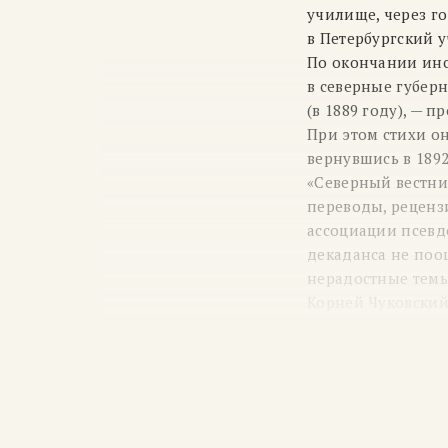
училище, через го
в Петербургский у
По окончании инст
в северные губерн
(в 1889 году), — п
При этом стихи он
вернувшись в 1892
«Северный вестни
переводы, реценз
ассоциации псевд
декаданса не поо
нерадостные темы.
Корней Чуковский
С 1896 года выход
присутствует все 
сменяются его вд
образами и симво
К середине
1900-х
по воскресеньям е