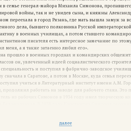
м в семье генерал-майора Михаила Симонова, пропавшего
мировой войны, так и не увидев сына, и княжны Алексан
ном переехала в город Рязань, где мать вышла замуж за в
енного дела, бывшего полковника Русской императорско
актику в военных училищах, а потом ставшего командир
онстантином писателя есть интересное замечание по этом
л меня, а я также затаенно любил его».
ина прошло в военных городках и командирских общежит
лассов он, увлеченный идеей социалистического строител
 специальность и поступил в фабрично-заводское училище
у сначала в Саратове, а потом в Москве, куда семья переех
поступил учиться в Литературный институт имени А.М. Го
 продолжил работать на заводе для рабочего стажа. Это 
ель из рабочих Симонов в 1934 году имел творческую к
на Беломорканал. В 1938 году Константин Симонов оконч
М. Горького. К этому времени он уже опубликовал нескол
1936 году в журналах «Молодая гвардия» и «Октябрь» был
далее
нова, а в 1939 году направлен в качестве военного корр