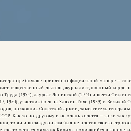
 литераторе больше принято в официальной манере — сове
рист, общественный деятель, журналист, военный корресп
 Труда (1974), лауреат Ленинской (1974) и шести Сталинс
1949, 1950), участник боев на Халхин-Голе (1939) и Великой
годов,
полковник Советской армии, заместитель генеральн
ССР. Как-то по-другому и не очень хочется — то ли так «у
нда, то ли и вправду он сам был не против своего строго
е где-то остался мальчик Кирилл, родившийся в городе, 