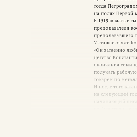
тогда Петроградо
на полях Первой 
В
1919-м
мать с сы
преподавателя во
преподававшего т
У ставшего уже К
«Он затаенно люби
Детство Констант
окончания семи к
получать рабочую
токарем по металл
И после того как 
на следующий год,
начинающий писат
от Гослитиздата 
институт имени А.
произведений: в 
первые стихи Симо