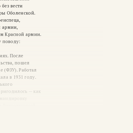
 без вести
дры Оболенской.
оенспеца,
й армии,
ом Красной армии.
у поводу:
иях. После
ьства, пошел
 (ФЗУ). Работал
ала в 1931 году.
рького
пригодилось — как
омандировку
ил Литературный
ько
и напечатаны
еспондента