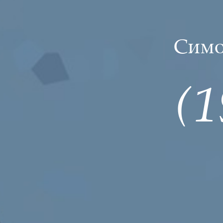
Симо
(