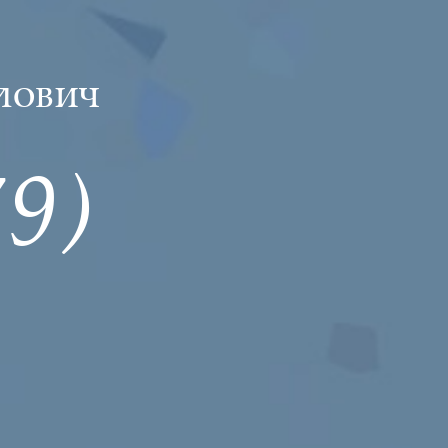
лович
9)