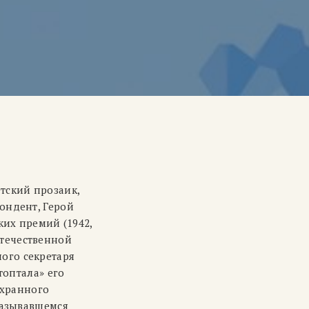
тский прозаик,
ондент, Герой
ких премий (1942,
 Отечественной
ого секретаря
топтала» его
охранного
называвшемся