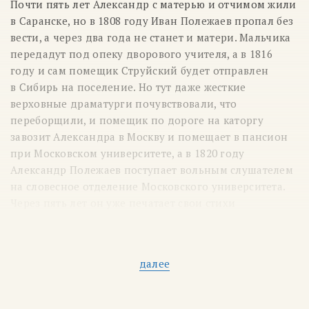
Почти пять лет Александр с матерью и отчимом жили
в Саранске, но в 1808 году Иван Полежаев пропал без
вести, а через два года не станет и матери. Мальчика
передадут под опеку дворового учителя, а в 1816
году и сам помещик Струйский будет отправлен
в Сибирь на поселение. Но тут даже жесткие
верховные драматурги почувствовали, что
переборщили, и помещик по дороге на каторгу
завозит Александра в Москву и помещает в пансион
при Московском университете, а в 1820 году
Александр Полежаев поступает вольным слушателем
на словесное отделение Московского университета.
Через пять лет он уже печатает свои стихи
и переводы, а в 1826 году Полежаева принимают
в члены Общества любителей российской
словесности при Московском университете.
далее
На этом лимит светлых красок для рисунка его
судьбы иссякает и начинаются цвета штормов
и темных бурь. Он пишет поэму «Сашка»,