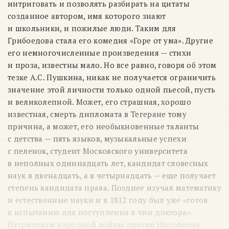
интриговать и позволять разбирать на цитаты
созданное автором, имя которого знают
и школьники, и пожилые люди. Таким для
Грибоедова стала его комедия «Горе от ума». Другие
его немногочисленные произведения — стихи
и проза, известны мало. Но все равно, говоря об этом
тезке А.С. Пушкина, никак не получается ограничить
значение этой личности только одной пьесой, пусть
и великолепной. Может, его страшная, хорошо
известная, смерть дипломата в Тегеране тому
причина, а может, его необыкновенные таланты
с детства — пять языков, музыкальные успехи
с пеленок, студент Московского университета
в неполных одиннадцать лет, кандидат словесных
наук в двенадцать, а в четырнадцать — еще получает
степень кандидата права. Позднее изучал математику
и естественные науки и в 1812 году был уже «готов
к испытанию для поступления в чин доктора».
Патриотизм народной войны против Наполеона