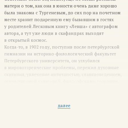
матери о том, как она в юности очень даже хорошо
была знакома с Тургеневым, до сих пор на почетном
месте хранит подаренную ему бывавшим в гостях
у родителей Лесковым книгу «Левша» с автографом
автора, а тут уже люди в скафандрах выходят
в открытый космос.
Когда-то, в 1902 году, поступив после петербургской
гимназии на историко-филологический факультет
Петербургского университета, он углубился
в мировоззренческие проблемы, пережил духовные
скитания, увлечение античностью, славяноведением,
отечественной культурой, философскими теориями.
Потом придет время переживаний за поражение
России в войне с Японией, размышлений о гибели
мира и собственной смерти. Из всего этого сложатся
далее
первые сборники его стихотворений
в
1906–1907 годах,
в которые вошли его
символические произведения с фольклорным