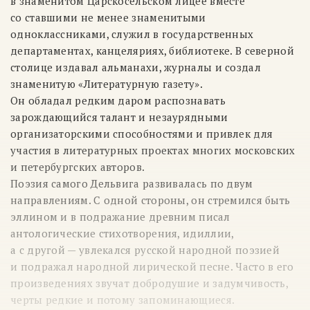
в знаменитом Царскосельском лицее вместе
со ставшими не менее знаменитыми
одноклассниками, служил в государственных
департаментах, канцеляриях, библиотеке. В северной
столице издавал альманахи, журналы и создал
знаменитую «Литературную газету».
Он обладал редким даром распознавать
зарождающийся талант и незаурядными
организаторскими способностями и привлек для
участия в литературных проектах многих московских
и петербургских авторов.
Поэзия самого Дельвига развивалась по двум
направлениям. С одной стороны, он стремился быть
эллином и в подражание древним писал
антологические стихотворения, идиллии,
а с другой — увлекался русской народной поэзией
и подражал народной лирической песне. Часто в его
произведениях звучат добродушие и задумчивость,
черты редкие и потому запоминающиеся.