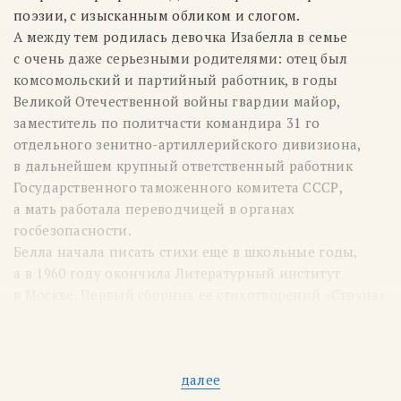
поэзии, с изысканным обликом и слогом.
А между тем родилась девочка Изабелла в семье
с очень даже серьезными родителями: отец был
комсомольский и партийный работник, в годы
Великой Отечественной войны гвардии майор,
заместитель по политчасти командира 31 го
отдельного зенитно-артиллерийского дивизиона,
в дальнейшем крупный ответственный работник
Государственного таможенного комитета СССР,
а мать работала переводчицей в органах
госбезопасности.
Белла начала писать стихи еще в школьные годы,
а в 1960 году окончила Литературный институт
в Москве. Первый сборник ее стихотворений «Струна»
появился в 1962 году. Далее последовали
поэтические сборники «Озноб» (1968), «Уроки
музыки» (1970), «Стихи» (1975), «Метель» (1977),
далее
«Свеча» (1977), «Тайна» (1983), «Сад» (1989). Для